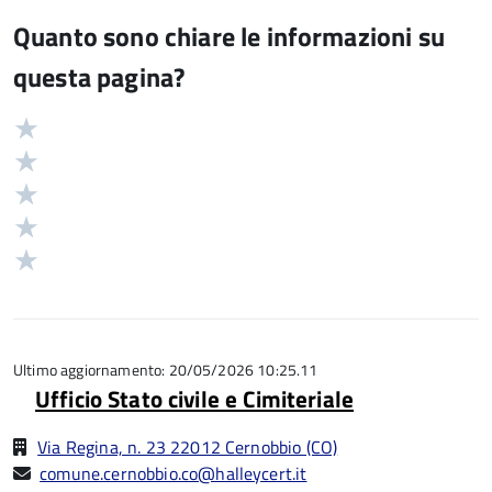
Quanto sono chiare le informazioni su
questa pagina?
Valuta
Valutazione
5
Valuta
stelle
4
Valuta
su
stelle
3
Valuta
5
su
stelle
2
Valuta
5
su
stelle
1
5
su
stelle
5
su
5
Ultimo aggiornamento: 20/05/2026 10:25.11
Ufficio Stato civile e Cimiteriale
Via Regina, n. 23 22012 Cernobbio (CO)
comune.cernobbio.co@halleycert.it