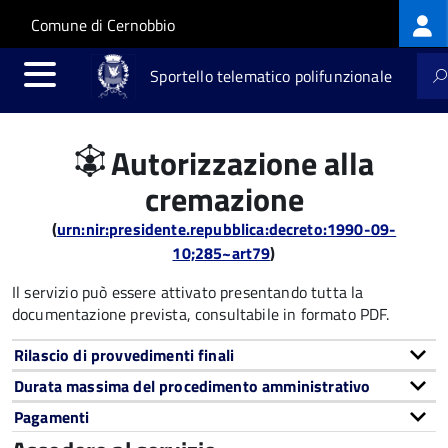
Log
Salta al contenuto principale
Skip to site navigation
Comune di Cernobbio
me
Sportello telematico polifunzionale
Autorizzazione alla
cremazione
(
urn:nir:presidente.repubblica:decreto:1990-09-
10;285~art79
)
Il servizio può essere attivato presentando tutta la
documentazione prevista, consultabile in formato PDF.
Rilascio di provvedimenti finali
Durata massima del procedimento amministrativo
Pagamenti