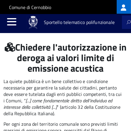
Log
Salta al contenuto principale
Skip to site navigation
Comune di Cernobbio
me
Sportello telematico polifunzionale
Chiedere l'autorizzazione in
deroga ai valori limite di
emissione acustica
La quiete pubblica è un bene collettivo e condizione
necessaria per garantire la salute dei cittadini, pertanto
deve essere tutelata dagli enti pubblici competenti, tra cui
i Comuni, “
[...] come fondamentale diritto dell’individuo ed
interesse della collettività [...]
“ (articolo 32 della Costituzione
della Repubblica Italiana).
Per ogni zona del territorio comunale sono previsti limiti
massimi di emissione sonora, prescritti dal Piano di