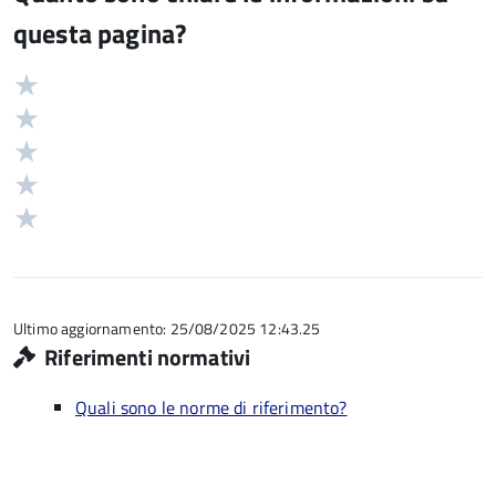
questa pagina?
Valuta
Valutazione
5
Valuta
stelle
4
Valuta
su
stelle
3
Valuta
5
su
stelle
2
Valuta
5
su
stelle
1
5
su
stelle
5
su
5
Ultimo aggiornamento: 25/08/2025 12:43.25
Riferimenti normativi
Quali sono le norme di riferimento?