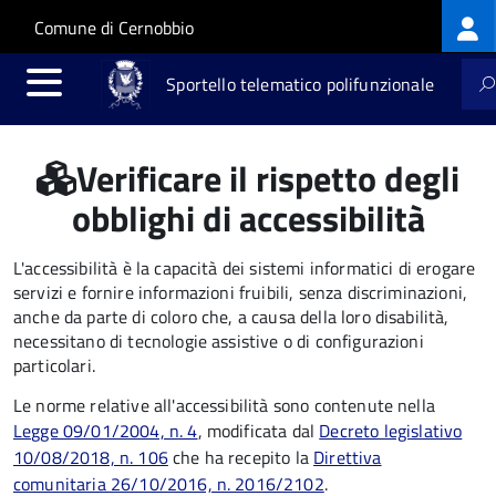
Log
Salta al contenuto principale
Skip to site navigation
Comune di Cernobbio
me
Sportello telematico polifunzionale
Verificare il rispetto degli
obblighi di accessibilità
L'accessibilità è la capacità dei sistemi informatici di erogare
servizi e fornire informazioni fruibili, senza discriminazioni,
anche da parte di coloro che, a causa della loro disabilità,
necessitano di tecnologie assistive o di configurazioni
particolari.
Le norme relative all'accessibilità sono contenute nella
Legge 09/01/2004, n. 4
, modificata dal
Decreto legislativo
10/08/2018, n. 106
che ha recepito la
Direttiva
comunitaria 26/10/2016, n. 2016/2102
.