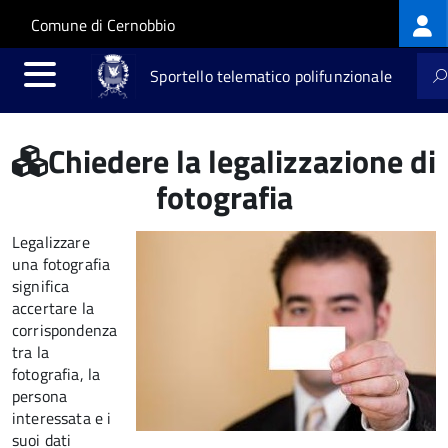
Log
Salta al contenuto principale
Skip to site navigation
Comune di Cernobbio
me
Sportello telematico polifunzionale
Chiedere la legalizzazione di
fotografia
Legalizzare
una fotografia
significa
accertare la
corrispondenza
tra la
fotografia, la
persona
interessata e i
suoi dati