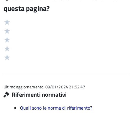
questa pagina?
Valuta
Valutazione
5
Valuta
stelle
4
Valuta
su
stelle
3
Valuta
5
su
stelle
2
Valuta
5
su
stelle
1
5
su
stelle
5
su
5
Ultimo aggiornamento: 09/01/2024 21:52.47
Riferimenti normativi
Quali sono le norme di riferimento?