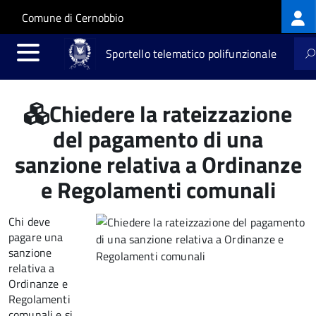
Log
Salta al contenuto principale
Skip to site navigation
Comune di Cernobbio
me
Sportello telematico polifunzionale
Chiedere la rateizzazione
del pagamento di una
sanzione relativa a Ordinanze
e Regolamenti comunali
Chi deve
pagare una
sanzione
relativa a
Ordinanze e
Regolamenti
comunali e si