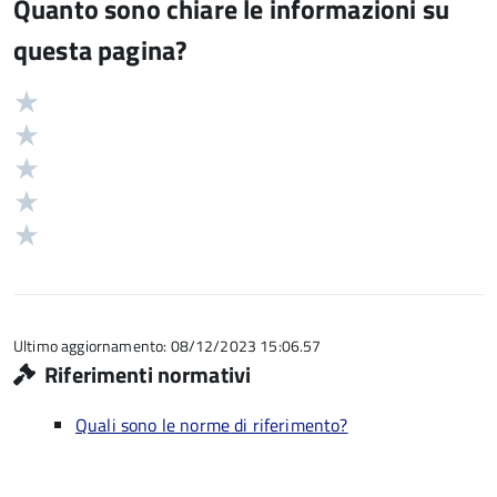
Quanto sono chiare le informazioni su
questa pagina?
Valuta
Valutazione
5
Valuta
stelle
4
Valuta
su
stelle
3
Valuta
5
su
stelle
2
Valuta
5
su
stelle
1
5
su
stelle
5
su
5
Ultimo aggiornamento: 08/12/2023 15:06.57
Riferimenti normativi
Quali sono le norme di riferimento?