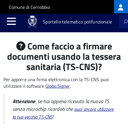
Log
Salta al contenuto principale
Skip to site navigation
Comune di Cernobbio
me
Sportello telematico polifunzionale
Come faccio a firmare
documenti usando la tessera
sanitaria (TS-CNS)?
Per apporre una firma elettronica con la TS-CNS puoi
utilizzare il software
Globo.Signer
.
Attenzione
: se hai appena ricevuto la nuova TS
senza microchip ricordati che
puoi ancora utilizzare
!
la tua vecchia TS-CNS