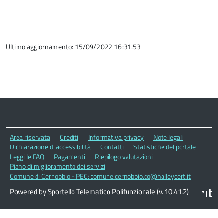
Ultimo aggiornamento: 15/09/2022 16:31.53
Area riservata
Crediti
Informativa privacy
Note legali
Dichiarazione di accessibilità
Contatti
Statistiche del portale
Leggi le FAQ
Pagamenti
Riepilogo valutazioni
Piano di miglioramento dei servizi
Comune di Cernobbio - PEC: comune.cernobbio.co@halleycert.it
Powered by Sportello Telematico Polifunzionale (v. 10.41.2)