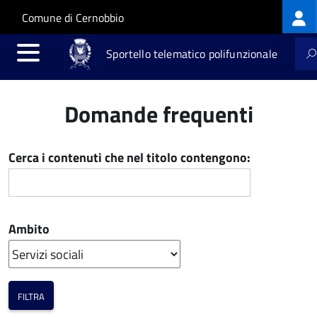
Log
Salta al contenuto principale
Skip to site navigation
Comune di Cernobbio
me
Sportello telematico polifunzionale
Domande frequenti
Cerca i contenuti che nel titolo contengono:
Ambito