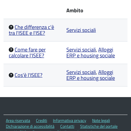
Ambito
Che differenza c'è
Servizi sociali
tra l'ISEE e l'ISE?
Come fare per
Servizi sociali
,
Alloggi
calcolare l'ISEE?
ERP e housing sociale
Servizi sociali
,
Alloggi
Cos'è l'ISEE?
ERP e housing sociale
Area riservata
Crediti
Informativa privacy
Note legali
Dichiarazione di accessibilità
Contatti
Statistiche del portale